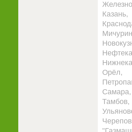
Железно
Казань,
Краснода
Мичурин
Новоку
Нефтек
Нижнека
Орёл, 
Петропа
Самара,
Тамбов,
Ульянов
Черепо
"Газмаш