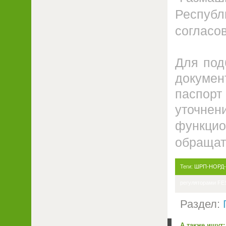
Республ
согласо
Для под
докумен
паспорт 
уточне
функци
обращат
Теги:
ШРП-НОРД-FE
регуляторами FE
Раздел:
А также ищут: