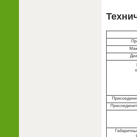
Техни
Пр
Мак
Диа
Присоедини
Присоединит
Габаритны