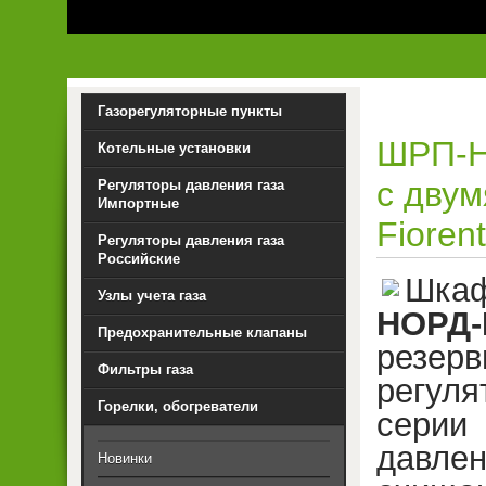
Газорегуляторные пункты
ШРП-Н
Котельные установки
с двум
Регуляторы давления газа
Импортные
Fioren
Регуляторы давления газа
Российские
Шкаф
Узлы учета газа
НОРД-
Предохранительные клапаны
резер
Фильтры газа
регуля
Горелки, обогреватели
серии
давлен
Новинки