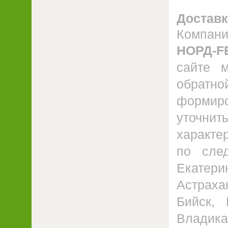
Доставк
Компа
НОРД-F
сайте 
обратн
формиро
уточнит
характе
по след
Екатер
Астрахан
Бийск, 
Владика