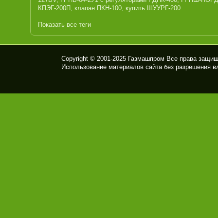
КПЭГ-200П
,
клапан ПКН-100
,
купить ШУУРГ-200
Показать все теги
Copyright © 2001-2025
Газмашпром
Все права защищ
Использование материалов сайта без разрешения в
ПК
Ф
ГАЗ
МА
ШП
РО
М