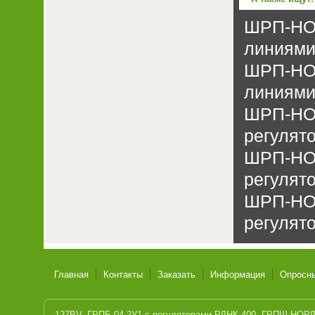
ШРП-НОР
линиями 
ШРП-НОР
линиями 
ШРП-НОР
регулято
ШРП-НОР
регулято
ШРП-НОР
регулято
Главная
Контакты
Заказать
Информация
Опросн
127BV
,
ГРПБ-04-2У1 с регуляторами РДНК-400
,
ГРПШ-НОРД-