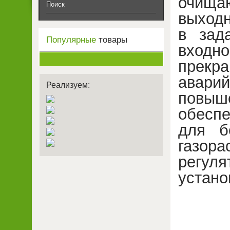
очищаю
Поиск
выходн
в зад
Популярные
товары
входно
прек
авар
Реализуем:
повы
обеспе
для б
газор
регул
устано