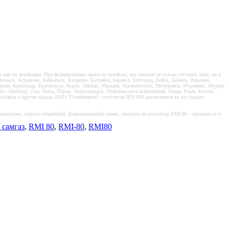
нам по телефонам. При формировании заказа по телефону, вы сможете не только уточнить цену, но и
ельск, Астрахань, Байкальск, Балаково, Балтийск, Барнаул, Белгород, Бийск, Брянск, Воронеж,
трома, Краснодар, Красноярск, Курск, Липецк, Магадан, Магнитогорск, Мичуринск, Мурманск, Муром,
 Оренбург, Оха, Пенза, Пермь, Петрозаводск, Петропавловск-Камчатский, Псков, Ржев, Ростов,
славль и другие города. ООО "Газмашпром" - регулятор IPR-600 доставляется во все города
оизводства, запроса габаритной, функциональной схемы, паспорта на регулятор RMI 80 - обращаться в
 самгаз
,
RMI 80
,
RMI-80
,
RMI80