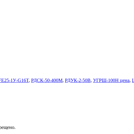
E25-1У-G16T
,
РДСК-50-400М
,
РДУК-2-50В
,
УГРШ-100Н цена
,
рещено.