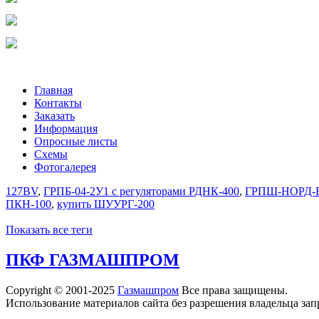
Главная
Контакты
Заказать
Информация
Опросные листы
Схемы
Фотогалерея
127BV
,
ГРПБ-04-2У1 с регуляторами РДНК-400
,
ГРПШ-НОРД-F
ПКН-100
,
купить ШУУРГ-200
Показать все теги
ПКФ ГАЗМАШПРОМ
Copyright © 2001-2025
Газмашпром
Все права защищены.
Использование материалов сайта без разрешения владельца зап