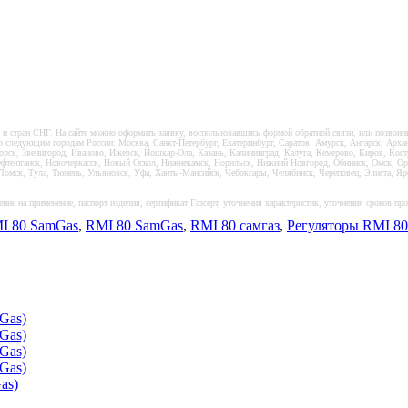
и стран СНГ. На сайте можно оформить заявку, воспользовавшись формой обратной связи, или позвонив 
 следующим городам России: Москва, Санкт-Петербург, Екатеринбург, Саратов. Амурск, Ангарск, Арханг
орск, Звенигород, Иваново, Ижевск, Йошкар-Ола, Казань, Калининград, Калуга, Кемерово, Киров, Кос
теюганск, Новочеркасск, Новый Оскол, Нижнекамск, Норильск, Нижний Новгород, Обнинск, Омск, Орёл,
 Томск, Тула, Тюмень, Ульяновск, Уфа, Ханты-Мансийск, Чебоксары, Челябинск, Череповец, Элиста, Яро
ние на применение, паспорт изделия, сертификат Газсерт, уточнения характеристик, уточнения сроков пр
I 80 SamGas
,
RMI 80 SamGas
,
RMI 80 самгаз
,
Регуляторы RMI 80
Gas)
Gas)
Gas)
Gas)
as)