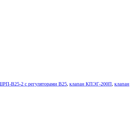
ШРП-В25-2 с регуляторами В25
,
клапан КПЭГ-200П
,
клапан