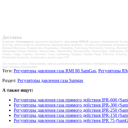
Доставка
Компания
«Газмашпром»
предлагает приобрести -
регулятор RMI-80
заводам и предприятиям России 
получить консультации по техническим характеристикам приборов. Доставка оборудования возможна по
Великий Новгород, Владивосток, Владикавказ, Владимир, Волгоград, Волгодонск, Вологда, Железног
Набережные Челны, Нальчик, Новокузнецк, Нарьян-Мар, Новороссийск, Новосибирск, Нефтекамск, Неф
Рязань, Самара, Саранск, Смоленск, Сочи, Сыктывкар, Таганрог, Тамбов, Тверь, Тобольск, Тольятти,
Республики Казахстан, Белоруссии и других стран СНГ
Для подбора и заказа оборудования, запроса разрешительных документов (сертификат качества, разреше
отдел подбора оборудования
Теги:
Регуляторы давления газа RMI 80 SamGas
,
Регуляторы RM
Раздел:
Регуляторы давления газа Samgas
А также ищут:
Регуляторы давления газа прямого действия IPR-600 (Sam
Регуляторы давления газа прямого действия IPR-300 (Sam
Регуляторы давления газа прямого действия IPR-250 (Sam
Регуляторы давления газа прямого действия IPR-150 (Sam
Регуляторы давления газа прямого действия IPR 75 (SamG