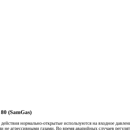
 80 (SamGas)
ействия нормально-открытые используются на входное давление
 не агрессивными газами. Во время аварийных случаев регулят