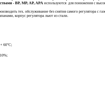
твами - BP, MP, AP, APA
используются для понижения с высок
оизводить тех. обслуживание без снятия самого регулятора с га
анами, корпус регулятора льют из стали.
 + 60°С;
 10%;