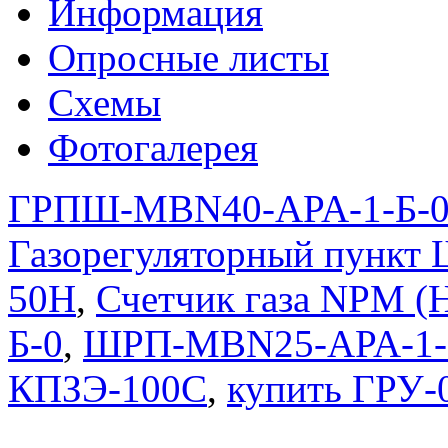
Информация
Опросные листы
Схемы
Фотогалерея
ГРПШ-MBN40-APA-1-Б-
Газорегуляторный пункт
50Н
,
Счетчик газа NPM (
Б-0
,
ШРП-MBN25-APA-1-
КПЗЭ-100С
,
купить ГРУ