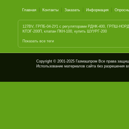
Главная
Контакты
Заказать
Информация
Опросн
127BV
,
ГРПБ-04-2У1 с регуляторами РДНК-400
,
ГРПШ-НОРД-
КПЭГ-200П
,
клапан ПКН-100
,
купить ШУУРГ-200
Показать все теги
Copyright © 2001-2025
Газмашпром
Все права защищ
Использование материалов сайта без разрешения в
ПК
Ф
ГАЗ
МА
ШП
РО
М