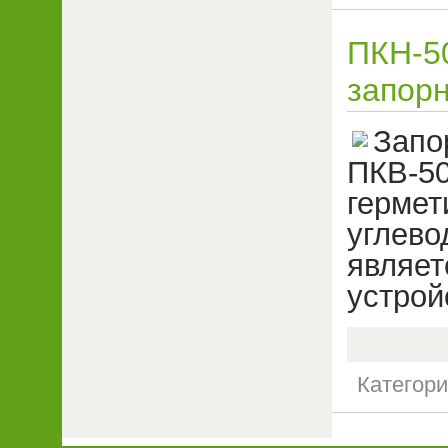
ПКН-5
запор
Запо
ПКВ-5
герме
углев
явля
устрой
Категор