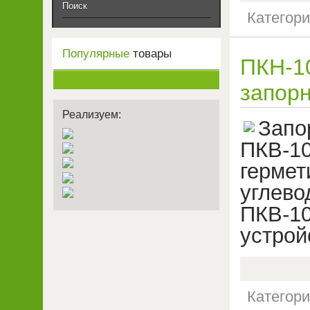
Поиск
Категор
Популярные
товары
ПКН-1
запор
Реализуем:
Запо
ПКВ-1
герме
угле
ПКВ-1
устрой
Категор