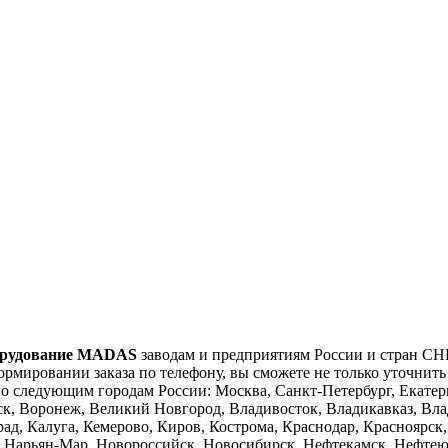
борудование MADAS
заводам и предприятиям России и стран СНГ
ормировании заказа по телефону, вы сможете не только уточнить
о следующим городам России: Москва, Санкт-Петербург, Екатери
янск, Воронеж, Великий Новгород, Владивосток, Владикавказ, Вл
ад, Калуга, Кемерово, Киров, Кострома, Краснодар, Красноярск
 Нарьян-Мар, Новороссийск, Новосибирск, Нефтекамск, Нефтею