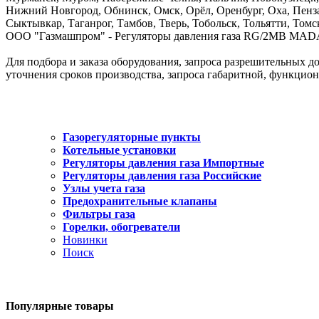
Нижний Новгород, Обнинск, Омск, Орёл, Оренбург, Оха, Пенза,
Сыктывкар, Таганрог, Тамбов, Тверь, Тобольск, Тольятти, Томс
ООО "Газмашпром" - Регуляторы давления газа RG/2MB MADAS д
Для подбора и заказа оборудования, запроса разрешительных до
уточнения сроков производства, запроса габаритной, функцио
Газорегуляторные пункты
Котельные установки
Регуляторы давления газа Импортные
Регуляторы давления газа Российские
Узлы учета газа
Предохранительные клапаны
Фильтры газа
Горелки, обогреватели
Новинки
Поиск
Популярные
товары