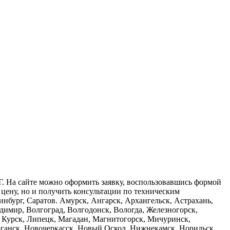
. На сайте можно оформить заявку, воспользовавшись формой
 цену, но и получить консультации по техническим
нбург, Саратов. Амурск, Ангарск, Архангельск, Астрахань,
адимир, Волгоград, Волгодонск, Вологда, Железногорск,
, Курск, Липецк, Магадан, Магнитогорск, Мичуринск,
ганск, Новочеркасск, Новый Оскол, Нижнекамск, Норильск,