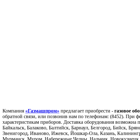
Компания
«Газмашпром»
предлагает приобрести -
газовое о
обратной связи, или позвонив нам по телефонам: (8452). При ф
характеристикам приборов. Доставка оборудования возможна п
Байкальск, Балаково, Балтийск, Барнаул, Белгород, Бийск, Бр
Звенигород, Иваново, Ижевск, Йошкар-Ола, Казань, Калинингр
Мурманск, Муром, Набережные Челны, Нальчик, Новокузнецк,