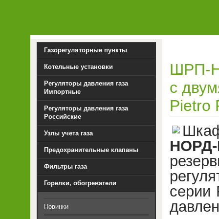
Газорегуляторные пункты
ШРП-Н
Котельные установки
с двум
Регуляторы давления газа
Импортные
Pietro
Регуляторы давления газа
Российские
Шкаф
Узлы учета газа
НОРД-
Предохранительные клапаны
резер
Фильтры газа
регуля
Горелки, обогреватели
серии 
давлен
Новинки