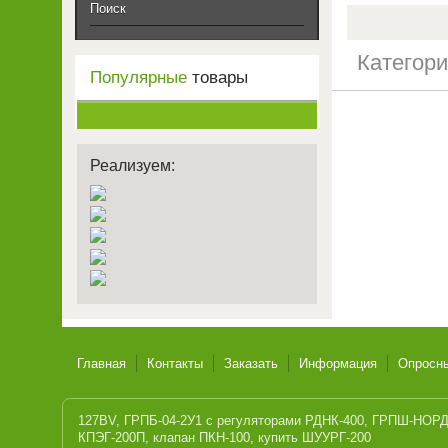
Поиск
Категор
Популярные
товары
Реализуем:
Главная
Контакты
Заказать
Информация
Опросн
127BV
,
ГРПБ-04-2У1 с регуляторами РДНК-400
,
ГРПШ-НОРД-
КПЭГ-200П
,
клапан ПКН-100
,
купить ШУУРГ-200