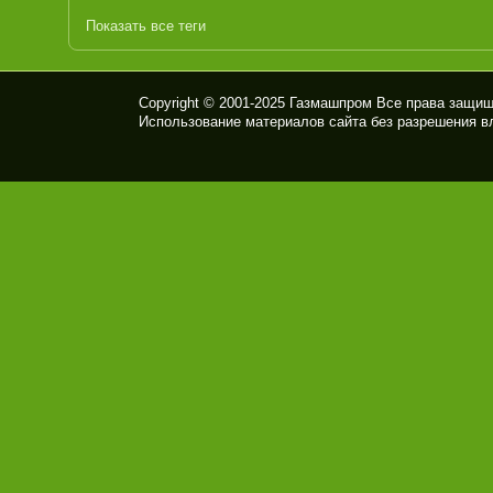
Показать все теги
Copyright © 2001-2025
Газмашпром
Все права защищ
Использование материалов сайта без разрешения в
ПК
Ф
ГАЗ
МА
ШП
РО
М