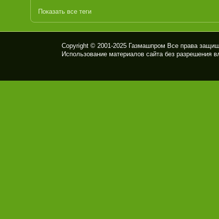
Показать все теги
Copyright © 2001-2025
Газмашпром
Все права защищ
Использование материалов сайта без разрешения в
ПК
Ф
ГАЗ
МА
ШП
РО
М