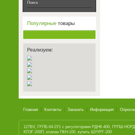
Поиск
Популярные
товары
Реализуем:
Главная
Контакты
Заказать
Информация
Опросн
127BV
,
ГРПБ-04-2У1 с регуляторами РДНК-400
,
ГРПШ-НОРД-
КПЭГ-200П
,
клапан ПКН-100
,
купить ШУУРГ-200