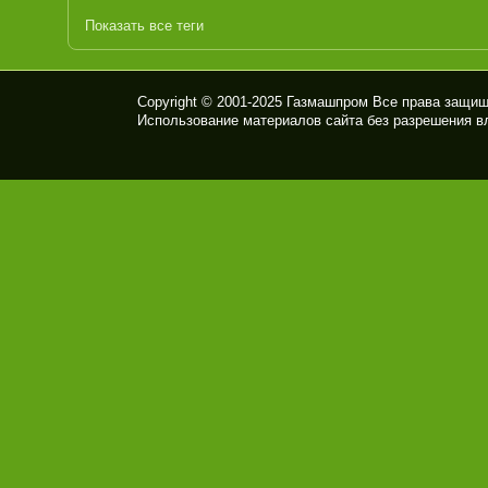
Показать все теги
Copyright © 2001-2025
Газмашпром
Все права защищ
Использование материалов сайта без разрешения в
ПК
Ф
ГАЗ
МА
ШП
РО
М