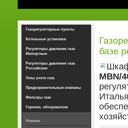
Газорегуляторные пункты
Газор
Котельные установки
базе р
Регуляторы давления газа
Импортные
Регуляторы давления газа
Шкаф
Российские
MBN/4
Узлы учета газа
рег
Предохранительные клапаны
Италья
Фильтры газа
обес
Горелки, обогреватели
хозяйс
Новинки