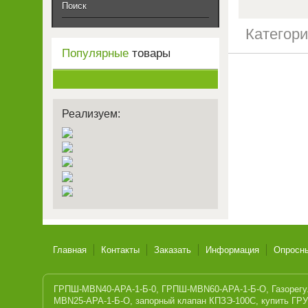
Поиск
Категор
Популярные
товары
Реализуем:
Главная
Контакты
Заказать
Информация
Опросн
ГРПШ-MBN40-APA-1-Б-0
,
ГРПШ-MBN60-APA-1-Б-О
,
Газорег
MBN25-APA-1-Б-О
,
запорный клапан КПЗЭ-100С
,
купить ГР