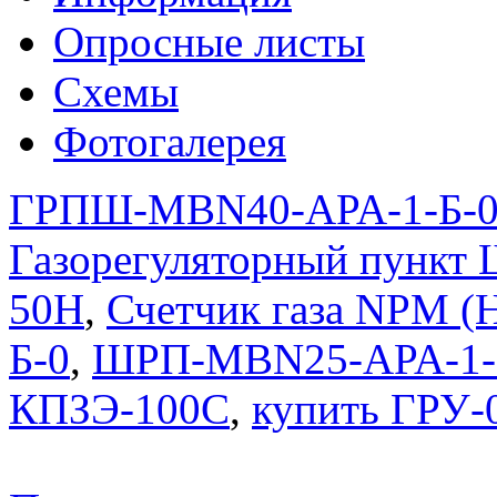
Опросные листы
Схемы
Фотогалерея
ГРПШ-MBN40-APA-1-Б-
Газорегуляторный пункт
50Н
,
Счетчик газа NPM (
Б-0
,
ШРП-MBN25-APA-1-
КПЗЭ-100С
,
купить ГРУ